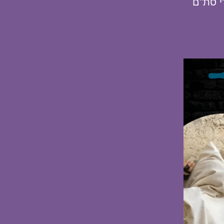
י סת"ם