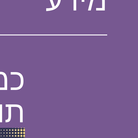
כמ
תו