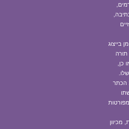
מים,
תיבה,
יים
ן בייצוג
תורה
 כן,
לו.
 הכתר
תו
מפורטות
 מכיוון