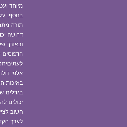
מיוחד ועטי
בנוסף, על
תורה מתבצ
דרושה יכו
ובאורך של
הדפוסים ה
לעתיםיתכן
אלפי דולר
באיכות הס
בגדלים שו
יכולים לה
חשוב לציי
לערך הקדו