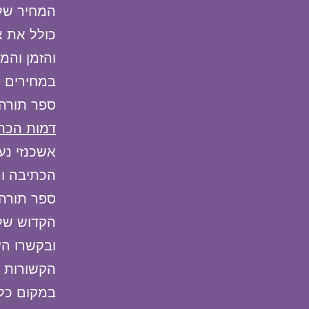
המחיר של 
כולל את א
והזמן והמ
במחירים ש
ספר תורה א
דמות הכת
אשכנזי נע
הכתיבה וה
ספר תורה 
הקדוש של
ובקשרו הע
הקשורות ל
במקום כלל