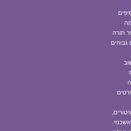
יפים
מה
ר תורה
 גבוהים
וב
ה
פרטים
טורים,
שכנזי.