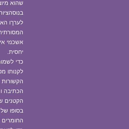
שהוא מיוצ
בנוסהציור
לערךו הא
המסורתית 
אשכנזי איכ
יחסית.
כדי לשמור
לקנותו מס
הקשורות ל
הכתיבה וה
הקטנים של
בסופו של 
החומרים ו