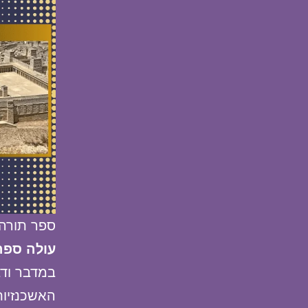
ספר תורה
עולה ספר
במדבר ודב
האשכנזיות