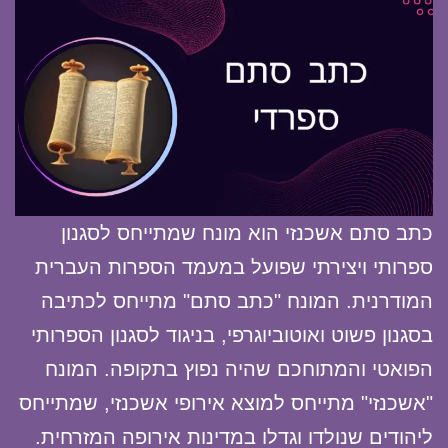
כתב סתם אשכנזי הוא מונח שמתייחס לסגנון
ספרותי ויצירתי שפועל במעמד הספרות העברית
המודרנית. המונח "כתב סתם" מתייחס לכתיבה
בסגנון פשוט ואוטוביוגרפי, בניגוד לסגנון הספרותי
הפואטי והמתוחכם שהיה נפוץ בתקופה. המונח
"אשכנזי" מתייחס למוצא אירופי אשכנזי, שמתייחס
ליהודים שנולדו וגדלו במדינות אירופה המזרחית.